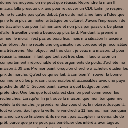
donne les moyens, on ne peut que réussir. Reprendre la main Il
m’aura fallu presque dix ans pour retrouver un CDI. Enfin, je respire.
Je ne te cache pas qu’au début, j’ai eu du mal à me faire à l’idée que
je ne ferai plus un métier artistique ou culturel. J’avais l’impression de
ne travailler que pour l’alimentaire et non plus par passion. Le plaisir
d’aller travailler viendra beaucoup plus tard. Pendant la première
année, le moral n’est pas au beau fixe, mais ma situation financière
s’améliore. Je me recale une organisation au cordeau et je reconstitue
ma trésorerie. Mon objectif est très clair : je veux ma maison. Et pour
réussir la mission, il faut que tout soit très clair. Il faudra avoir un
comportement irréprochable et des arguments de poids. J’achète ma
maison à 39 ans Premier point lorsqu’on cherche à acheter, étudier les
prix du marché. Qu’est ce qui se fait, à combien ? Trouver la bonne
commune où les prix sont raisonnables et accessibles avec une paye
proche du SMIC. Second point, savoir à quel budget on peut
prétendre. Une fois que tout cela est clair, on peut commencer les
recherches. Lorsqu’enfin je trouve la maison, que mon banquier me
valide la démarche, je prends rendez-vous chez le notaire. Jusque là,
tout va bien. Sauf que la veille, le vendredi à 11 heures, mon banquier
m’annonce que finalement, ils ne vont pas accepter ma demande de
prêt, parce que je ne peux pas bénéficier des intérêts avantageux