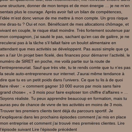
une structure, donner de mon temps et de mon énergie … je ne m’en
sentais plus le courage. Après avoir fait un bilan de compétences,
l’idée m’est donc venue de me mettre à mon compte. Un gros risque
me diras-tu ? Oui et non. Bénéficiant de mes allocations chômage, et
vivant en couple, le risque était moindre. Très fortement soutenue par
mon compagnon, j’ai sauté le pas, sachant qu’en cas de galère, je ne
reculerai pas à la tâche s’il fallait faire un boulot alimentaire en
attendant que mes activités se développent. Pas aussi simple que ça
en a l’air Un projet bien ficelé, des finances pour démarrer l’activité, le
numéro de SIRET en poche, me voilà partie sur la route de
l’entrepreneuriat. Sauf que très vite, tu te rends comte que tu n’es pas
la seule auto-entrepreneure sur internet. J’aurai même tendance à
dire que tu es un petit poids dans l’univers. Ce que tu lis à de quoi
faire rêver : « comment gagner 10 000 euros par mois sans faire
grand chose« , « 3 mois pour faire exploser ton chiffre d’affaires » …
Soyons réaliste. Tu peux apprendre beaucoup en formation, mais tu
auras peu de chance de vivre de tes activités en moins de 3 mois.
Trouver tes premiers clients tient déjà du parcours sportif. Je
t’expliquerai dans les prochains épisodes comment j’ai mis en place
mon entreprise et comment j’ai trouvé mes premières clientes. Lire
l’épisode suivant Lire l’épisode précédent