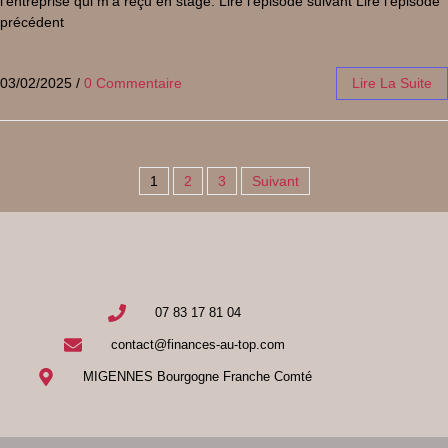
l’entreprise qui m’a reçu en stage. Lire l’épisode suivant Lire l’épisode
précédent
03/02/2025
/
0 Commentaire
Lire La Suite
1
2
3
Suivant
07 83 17 81 04
contact@finances-au-top.com
MIGENNES Bourgogne Franche Comté