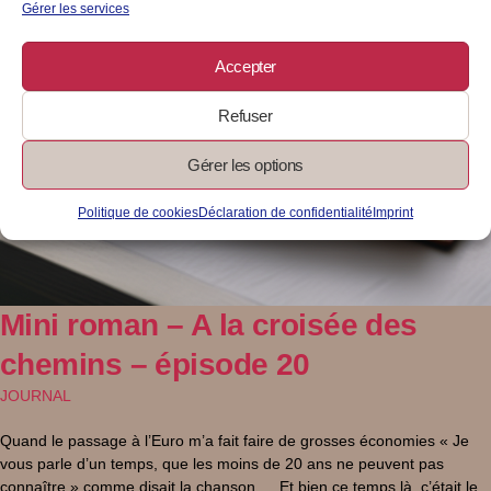
Gérer les services
Accepter
Refuser
Gérer les options
Politique de cookies
Déclaration de confidentialité
Imprint
Mini roman – A la croisée des
chemins – épisode 20
JOURNAL
Quand le passage à l’Euro m’a fait faire de grosses économies « Je
vous parle d’un temps, que les moins de 20 ans ne peuvent pas
connaître » comme disait la chanson … Et bien ce temps là, c’était le