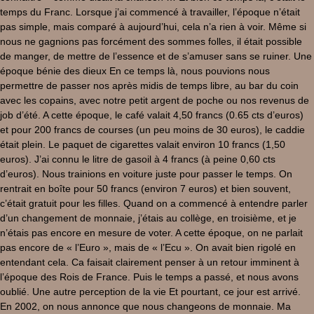
temps du Franc. Lorsque j’ai commencé à travailler, l’époque n’était
pas simple, mais comparé à aujourd’hui, cela n’a rien à voir. Même si
nous ne gagnions pas forcément des sommes folles, il était possible
de manger, de mettre de l’essence et de s’amuser sans se ruiner. Une
époque bénie des dieux En ce temps là, nous pouvions nous
permettre de passer nos après midis de temps libre, au bar du coin
avec les copains, avec notre petit argent de poche ou nos revenus de
job d’été. A cette époque, le café valait 4,50 francs (0.65 cts d’euros)
et pour 200 francs de courses (un peu moins de 30 euros), le caddie
était plein. Le paquet de cigarettes valait environ 10 francs (1,50
euros). J’ai connu le litre de gasoil à 4 francs (à peine 0,60 cts
d’euros). Nous trainions en voiture juste pour passer le temps. On
rentrait en boîte pour 50 francs (environ 7 euros) et bien souvent,
c’était gratuit pour les filles. Quand on a commencé à entendre parler
d’un changement de monnaie, j’étais au collège, en troisième, et je
n’étais pas encore en mesure de voter. A cette époque, on ne parlait
pas encore de « l’Euro », mais de « l’Ecu ». On avait bien rigolé en
entendant cela. Ca faisait clairement penser à un retour imminent à
l’époque des Rois de France. Puis le temps a passé, et nous avons
oublié. Une autre perception de la vie Et pourtant, ce jour est arrivé.
En 2002, on nous annonce que nous changeons de monnaie. Ma