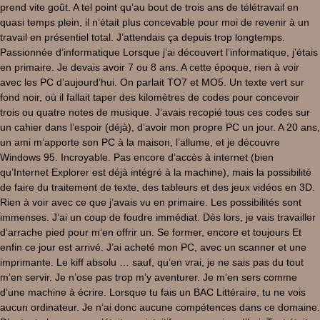
prend vite goût. A tel point qu’au bout de trois ans de télétravail en
quasi temps plein, il n’était plus concevable pour moi de revenir à un
travail en présentiel total. J’attendais ça depuis trop longtemps.
Passionnée d’informatique Lorsque j’ai découvert l’informatique, j’étais
en primaire. Je devais avoir 7 ou 8 ans. A cette époque, rien à voir
avec les PC d’aujourd’hui. On parlait TO7 et MO5. Un texte vert sur
fond noir, où il fallait taper des kilomètres de codes pour concevoir
trois ou quatre notes de musique. J’avais recopié tous ces codes sur
un cahier dans l’espoir (déjà), d’avoir mon propre PC un jour. A 20 ans,
un ami m’apporte son PC à la maison, l’allume, et je découvre
Windows 95. Incroyable. Pas encore d’accès à internet (bien
qu’Internet Explorer est déjà intégré à la machine), mais la possibilité
de faire du traitement de texte, des tableurs et des jeux vidéos en 3D.
Rien à voir avec ce que j’avais vu en primaire. Les possibilités sont
immenses. J’ai un coup de foudre immédiat. Dès lors, je vais travailler
d’arrache pied pour m’en offrir un. Se former, encore et toujours Et
enfin ce jour est arrivé. J’ai acheté mon PC, avec un scanner et une
imprimante. Le kiff absolu … sauf, qu’en vrai, je ne sais pas du tout
m’en servir. Je n’ose pas trop m’y aventurer. Je m’en sers comme
d’une machine à écrire. Lorsque tu fais un BAC Littéraire, tu ne vois
aucun ordinateur. Je n’ai donc aucune compétences dans ce domaine.