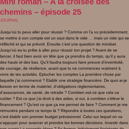
Mini roman – A la croisée des
chemins – épisode 25
JOURNAL
Jusqu’où tu peux aller pour réussir ? Comme on l’a vu précédemment,
se mettre à son compte est un saut dans le vide … mais un vide qui se
réfléchit et qui se prévoit. Ensuite c’est une question de mindset.
Jusqu’où es-tu prête à aller pour réussir ton projet ? Avant de se
lancer, il faut bien avoir en tête que ça prendra du temps, qu’il y aura
des hauts et des bas. Qu’il faudra toujours faire preuve d’inventivité,
de courage, de résilience, avant que tu ne commences vraiment à
vivre de tes activités. Eplucher les comptes La première chose par
laquelle j’ai commencé ? Etablir une stratégie financière. De quoi ai-je
besoin en terme de matériel, d’obligations règlementaires,
d’assurances, de santé, de retraite ? Combien est-ce que cela va
coûter ? Est ce que j’ai droit à des aides, si oui, à combien s’élève le
financement ? Qu’est ce que ça me permet de faire ? Comment je me
rémunère pendant ce temps là ? Répondre à toutes ces questions,
c’est établir son premier budget prévisionnel. Celui sur lequel on va
s’appuyer pour avancer et prendre les bonnes décisions. Investir dans
son avenir La seconde étape ? Se former. Initialement Assistante de