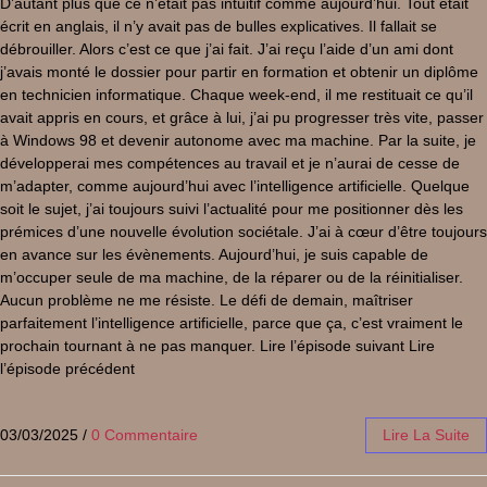
D’autant plus que ce n’était pas intuitif comme aujourd’hui. Tout était
écrit en anglais, il n’y avait pas de bulles explicatives. Il fallait se
débrouiller. Alors c’est ce que j’ai fait. J’ai reçu l’aide d’un ami dont
j’avais monté le dossier pour partir en formation et obtenir un diplôme
en technicien informatique. Chaque week-end, il me restituait ce qu’il
avait appris en cours, et grâce à lui, j’ai pu progresser très vite, passer
à Windows 98 et devenir autonome avec ma machine. Par la suite, je
développerai mes compétences au travail et je n’aurai de cesse de
m’adapter, comme aujourd’hui avec l’intelligence artificielle. Quelque
soit le sujet, j’ai toujours suivi l’actualité pour me positionner dès les
prémices d’une nouvelle évolution sociétale. J’ai à cœur d’être toujours
en avance sur les évènements. Aujourd’hui, je suis capable de
m’occuper seule de ma machine, de la réparer ou de la réinitialiser.
Aucun problème ne me résiste. Le défi de demain, maîtriser
parfaitement l’intelligence artificielle, parce que ça, c’est vraiment le
prochain tournant à ne pas manquer. Lire l’épisode suivant Lire
l’épisode précédent
03/03/2025
/
0 Commentaire
Lire La Suite