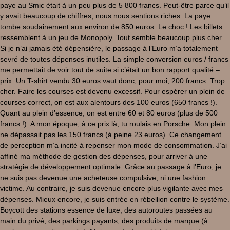
paye au Smic était à un peu plus de 5 800 francs. Peut-être parce qu’il
y avait beaucoup de chiffres, nous nous sentions riches. La paye
tombe soudainement aux environ de 850 euros. Le choc ! Les billets
ressemblent à un jeu de Monopoly. Tout semble beaucoup plus cher.
Si je n’ai jamais été dépensière, le passage à l’Euro m’a totalement
sevré de toutes dépenses inutiles. La simple conversion euros / francs
me permettait de voir tout de suite si c’était un bon rapport qualité –
prix. Un T-shirt vendu 30 euros vaut donc, pour moi, 200 francs. Trop
cher. Faire les courses est devenu excessif. Pour espérer un plein de
courses correct, on est aux alentours des 100 euros (650 francs !).
Quant au plein d’essence, on est entre 60 et 80 euros (plus de 500
francs !). A mon époque, à ce prix là, tu roulais en Porsche. Mon plein
ne dépassait pas les 150 francs (à peine 23 euros). Ce changement
de perception m’a incité à repenser mon mode de consommation. J’ai
affiné ma méthode de gestion des dépenses, pour arriver à une
stratégie de développement optimale. Grâce au passage à l’Euro, je
ne suis pas devenue une acheteuse compulsive, ni une fashion
victime. Au contraire, je suis devenue encore plus vigilante avec mes
dépenses. Mieux encore, je suis entrée en rébellion contre le système.
Boycott des stations essence de luxe, des autoroutes passées au
main du privé, des parkings payants, des produits de marque (à