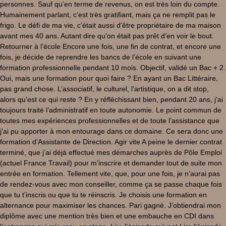
personnes. Sauf qu’en terme de revenus, on est très loin du compte.
Humainement parlant, c’est très gratifiant, mais ça ne remplit pas le
frigo. Le défi de ma vie, c’était aussi d’être propriétaire de ma maison
avant mes 40 ans. Autant dire qu’on était pas prêt d’en voir le bout.
Retourner à l’école Encore une fois, une fin de contrat, et encore une
fois, je décide de reprendre les bancs de l’école en suivant une
formation professionnelle pendant 10 mois. Objectif, validé un Bac + 2.
Oui, mais une formation pour quoi faire ? En ayant un Bac Littéraire,
pas grand chose. L’associatif, le culturel, l’artistique, on a dit stop,
alors qu’est ce qui reste ? En y réfléchissant bien, pendant 20 ans, j’ai
toujours traité l’administratif en toute autonomie. Le point commun de
toutes mes expériences professionnelles et de toute l’assistance que
j’ai pu apporter à mon entourage dans ce domaine. Ce sera donc une
formation d’Assistante de Direction. Agir vite A peine le dernier contrat
terminé, que j’ai déjà effectué mes démarches auprès de Pôle Emploi
(actuel France Travail) pour m’inscrire et demander tout de suite mon
entrée en formation. Tellement vite, que, pour une fois, je n’aurai pas
de rendez-vous avec mon conseiller, comme ça se passe chaque fois
que tu t’inscris ou que tu te réinscris. Je choisis une formation en
alternance pour maximiser les chances. Pari gagné. J’obtiendrai mon
diplôme avec une mention très bien et une embauche en CDI dans