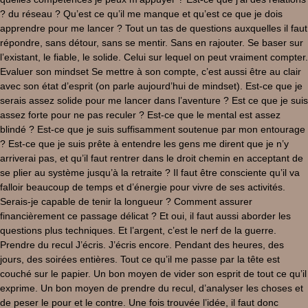
? du réseau ? Qu’est ce qu’il me manque et qu’est ce que je dois
apprendre pour me lancer ? Tout un tas de questions auxquelles il faut
répondre, sans détour, sans se mentir. Sans en rajouter. Se baser sur
l’existant, le fiable, le solide. Celui sur lequel on peut vraiment compter.
Evaluer son mindset Se mettre à son compte, c’est aussi être au clair
avec son état d’esprit (on parle aujourd’hui de mindset). Est-ce que je
serais assez solide pour me lancer dans l’aventure ? Est ce que je suis
assez forte pour ne pas reculer ? Est-ce que le mental est assez
blindé ? Est-ce que je suis suffisamment soutenue par mon entourage
? Est-ce que je suis prête à entendre les gens me dirent que je n’y
arriverai pas, et qu’il faut rentrer dans le droit chemin en acceptant de
se plier au système jusqu’à la retraite ? Il faut être consciente qu’il va
falloir beaucoup de temps et d’énergie pour vivre de ses activités.
Serais-je capable de tenir la longueur ? Comment assurer
financièrement ce passage délicat ? Et oui, il faut aussi aborder les
questions plus techniques. Et l’argent, c’est le nerf de la guerre.
Prendre du recul J’écris. J’écris encore. Pendant des heures, des
jours, des soirées entières. Tout ce qu’il me passe par la tête est
couché sur le papier. Un bon moyen de vider son esprit de tout ce qu’il
exprime. Un bon moyen de prendre du recul, d’analyser les choses et
de peser le pour et le contre. Une fois trouvée l’idée, il faut donc