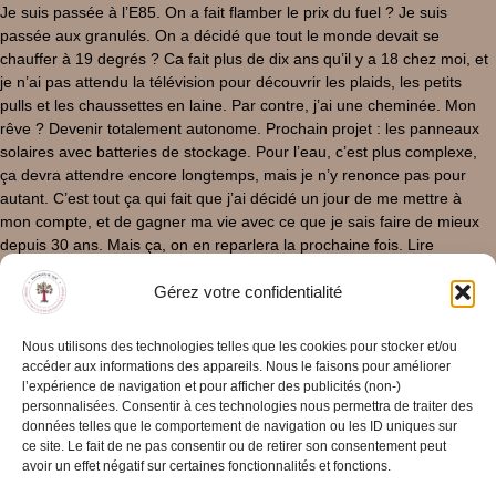
Je suis passée à l’E85. On a fait flamber le prix du fuel ? Je suis
passée aux granulés. On a décidé que tout le monde devait se
chauffer à 19 degrés ? Ca fait plus de dix ans qu’il y a 18 chez moi, et
je n’ai pas attendu la télévision pour découvrir les plaids, les petits
pulls et les chaussettes en laine. Par contre, j’ai une cheminée. Mon
rêve ? Devenir totalement autonome. Prochain projet : les panneaux
solaires avec batteries de stockage. Pour l’eau, c’est plus complexe,
ça devra attendre encore longtemps, mais je n’y renonce pas pour
autant. C’est tout ça qui fait que j’ai décidé un jour de me mettre à
mon compte, et de gagner ma vie avec ce que je sais faire de mieux
depuis 30 ans. Mais ça, on en reparlera la prochaine fois. Lire
l’épisode suivant Lire l’épisode précédent
Gérez votre confidentialité
31/03/2025
/
0 Commentaire
Lire La Suite
Nous utilisons des technologies telles que les cookies pour stocker et/ou
accéder aux informations des appareils. Nous le faisons pour améliorer
l’expérience de navigation et pour afficher des publicités (non-)
personnalisées. Consentir à ces technologies nous permettra de traiter des
données telles que le comportement de navigation ou les ID uniques sur
ce site. Le fait de ne pas consentir ou de retirer son consentement peut
avoir un effet négatif sur certaines fonctionnalités et fonctions.