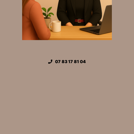
07 83 17 81 04
contact@finances-au-top.com
MIGENNES Bourgogne Franche Comté
© Tous droits réservés
In
formations légales
Mentions légales
Déclaration de confidentialité (UE)
Politique des cookies (UE)
Avertissement