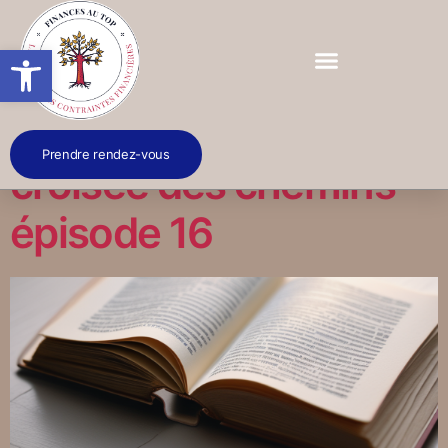
Ouvrir la barre d’outils
Mini roman – A la
Prendre rendez-vous
croisée des chemins –
épisode 16