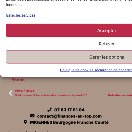
fonctions.
mini roman
,
Gérer les services
mon histoire
,
Accepter
particuliers
,
récit de vie
Refuser
,
recommencer sa vie
Gérer les options
,
storytime
Politique de cookies
Déclaration de confiden
,
Yonne
PRÉCÉDENT
Mini roman – A la croisée des chemins – épisode 15
07 83 17 81 04
contact@finances-au-top.com
MIGENNES Bourgogne Franche Comté