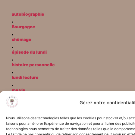
autobiographie
,
Bourgogne
,
chômage
,
épisode du lundi
,
histoire personnelle
,
lundi lecture
,
ma vie
,
Gérez votre confidentiali
micro-entrepreneurs
,
micro-entreprise
Nous utilisons des technologies telles que les cookies pour stocker et/ou ac
,
faisons pour améliorer l’expérience de navigation et pour afficher des publici
Migennes
technologies nous permettra de traiter des données telles que le comportemen
,
Le fait de ne pas consentir ou de retirer son consentement peut avoir un effet