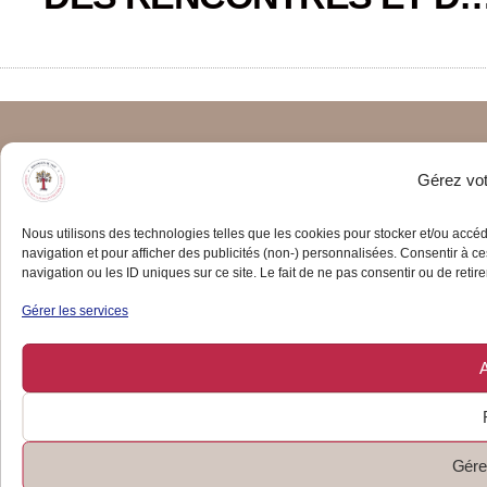
Gérez votr
Nous utilisons des technologies telles que les cookies pour stocker et/ou accé
navigation et pour afficher des publicités (non-) personnalisées. Consentir à 
07 83 17 81 04
navigation ou les ID uniques sur ce site. Le fait de ne pas consentir ou de retire
contact@finances-au-top.com
Gérer les services
MIGENNES Bourgogne Franche Comté
A
© Tous droits réservés
IN
FORMATIONS LÉGALES
Gérer