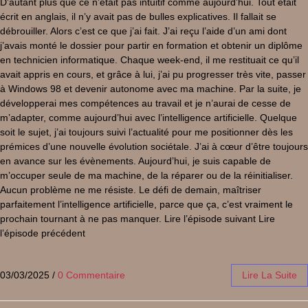
D’autant plus que ce n’était pas intuitif comme aujourd’hui. Tout était
écrit en anglais, il n’y avait pas de bulles explicatives. Il fallait se
débrouiller. Alors c’est ce que j’ai fait. J’ai reçu l’aide d’un ami dont
j’avais monté le dossier pour partir en formation et obtenir un diplôme
en technicien informatique. Chaque week-end, il me restituait ce qu’il
avait appris en cours, et grâce à lui, j’ai pu progresser très vite, passer
à Windows 98 et devenir autonome avec ma machine. Par la suite, je
développerai mes compétences au travail et je n’aurai de cesse de
m’adapter, comme aujourd’hui avec l’intelligence artificielle. Quelque
soit le sujet, j’ai toujours suivi l’actualité pour me positionner dès les
prémices d’une nouvelle évolution sociétale. J’ai à cœur d’être toujours
en avance sur les évènements. Aujourd’hui, je suis capable de
m’occuper seule de ma machine, de la réparer ou de la réinitialiser.
Aucun problème ne me résiste. Le défi de demain, maîtriser
parfaitement l’intelligence artificielle, parce que ça, c’est vraiment le
prochain tournant à ne pas manquer. Lire l’épisode suivant Lire
l’épisode précédent
03/03/2025
/
0 Commentaire
Lire La Suite