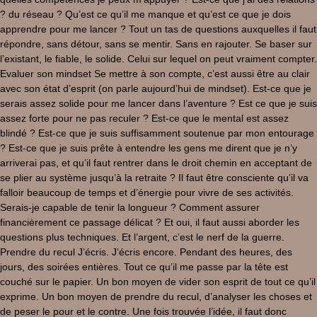
? du réseau ? Qu’est ce qu’il me manque et qu’est ce que je dois
apprendre pour me lancer ? Tout un tas de questions auxquelles il faut
répondre, sans détour, sans se mentir. Sans en rajouter. Se baser sur
l’existant, le fiable, le solide. Celui sur lequel on peut vraiment compter.
Evaluer son mindset Se mettre à son compte, c’est aussi être au clair
avec son état d’esprit (on parle aujourd’hui de mindset). Est-ce que je
serais assez solide pour me lancer dans l’aventure ? Est ce que je suis
assez forte pour ne pas reculer ? Est-ce que le mental est assez
blindé ? Est-ce que je suis suffisamment soutenue par mon entourage
? Est-ce que je suis prête à entendre les gens me dirent que je n’y
arriverai pas, et qu’il faut rentrer dans le droit chemin en acceptant de
se plier au système jusqu’à la retraite ? Il faut être consciente qu’il va
falloir beaucoup de temps et d’énergie pour vivre de ses activités.
Serais-je capable de tenir la longueur ? Comment assurer
financièrement ce passage délicat ? Et oui, il faut aussi aborder les
questions plus techniques. Et l’argent, c’est le nerf de la guerre.
Prendre du recul J’écris. J’écris encore. Pendant des heures, des
jours, des soirées entières. Tout ce qu’il me passe par la tête est
couché sur le papier. Un bon moyen de vider son esprit de tout ce qu’il
exprime. Un bon moyen de prendre du recul, d’analyser les choses et
de peser le pour et le contre. Une fois trouvée l’idée, il faut donc