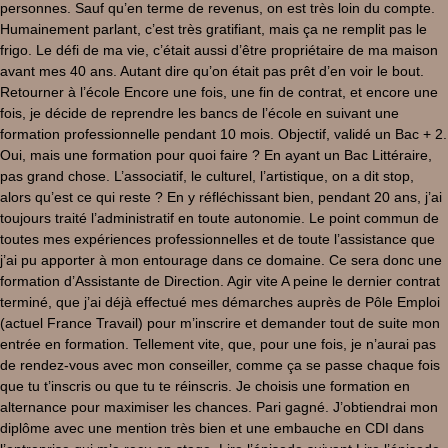
personnes. Sauf qu’en terme de revenus, on est très loin du compte.
Humainement parlant, c’est très gratifiant, mais ça ne remplit pas le
frigo. Le défi de ma vie, c’était aussi d’être propriétaire de ma maison
avant mes 40 ans. Autant dire qu’on était pas prêt d’en voir le bout.
Retourner à l’école Encore une fois, une fin de contrat, et encore une
fois, je décide de reprendre les bancs de l’école en suivant une
formation professionnelle pendant 10 mois. Objectif, validé un Bac + 2.
Oui, mais une formation pour quoi faire ? En ayant un Bac Littéraire,
pas grand chose. L’associatif, le culturel, l’artistique, on a dit stop,
alors qu’est ce qui reste ? En y réfléchissant bien, pendant 20 ans, j’ai
toujours traité l’administratif en toute autonomie. Le point commun de
toutes mes expériences professionnelles et de toute l’assistance que
j’ai pu apporter à mon entourage dans ce domaine. Ce sera donc une
formation d’Assistante de Direction. Agir vite A peine le dernier contrat
terminé, que j’ai déjà effectué mes démarches auprès de Pôle Emploi
(actuel France Travail) pour m’inscrire et demander tout de suite mon
entrée en formation. Tellement vite, que, pour une fois, je n’aurai pas
de rendez-vous avec mon conseiller, comme ça se passe chaque fois
que tu t’inscris ou que tu te réinscris. Je choisis une formation en
alternance pour maximiser les chances. Pari gagné. J’obtiendrai mon
diplôme avec une mention très bien et une embauche en CDI dans