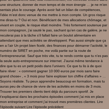
une structure, donner de mon temps et de mon énergie … je ne m’en
sentais plus le courage. Après avoir fait un bilan de compétences,
l’idée m’est donc venue de me mettre à mon compte. Un gros risque
me diras-tu ? Oui et non. Bénéficiant de mes allocations chômage, et
vivant en couple, le risque était moindre. Très fortement soutenue par
mon compagnon, j’ai sauté le pas, sachant qu’en cas de galère, je ne
reculerai pas à la tâche s’il fallait faire un boulot alimentaire en
attendant que mes activités se développent. Pas aussi simple que ça
en a l’air Un projet bien ficelé, des finances pour démarrer l’activité, le
numéro de SIRET en poche, me voilà partie sur la route de
l’entrepreneuriat. Sauf que très vite, tu te rends comte que tu n’es pas
la seule auto-entrepreneure sur internet. J’aurai même tendance à
dire que tu es un petit poids dans l’univers. Ce que tu lis à de quoi
faire rêver : « comment gagner 10 000 euros par mois sans faire
grand chose« , « 3 mois pour faire exploser ton chiffre d’affaires » …
Soyons réaliste. Tu peux apprendre beaucoup en formation, mais tu
auras peu de chance de vivre de tes activités en moins de 3 mois.
Trouver tes premiers clients tient déjà du parcours sportif. Je
t’expliquerai dans les prochains épisodes comment j’ai mis en place
mon entreprise et comment j’ai trouvé mes premières clientes. Lire
l’épisode suivant Lire l’épisode précédent