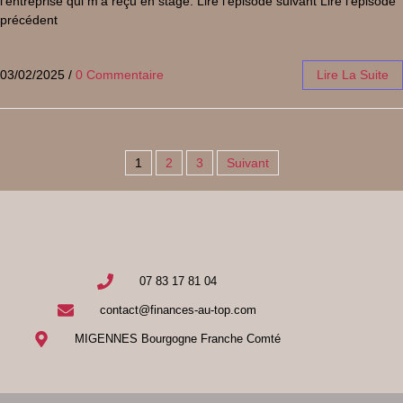
l’entreprise qui m’a reçu en stage. Lire l’épisode suivant Lire l’épisode
précédent
03/02/2025
/
0 Commentaire
Lire La Suite
1
2
3
Suivant
07 83 17 81 04
contact@finances-au-top.com
MIGENNES Bourgogne Franche Comté