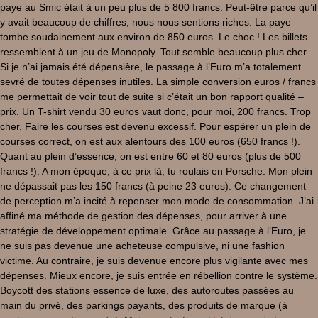
paye au Smic était à un peu plus de 5 800 francs. Peut-être parce qu’il
y avait beaucoup de chiffres, nous nous sentions riches. La paye
tombe soudainement aux environ de 850 euros. Le choc ! Les billets
ressemblent à un jeu de Monopoly. Tout semble beaucoup plus cher.
Si je n’ai jamais été dépensière, le passage à l’Euro m’a totalement
sevré de toutes dépenses inutiles. La simple conversion euros / francs
me permettait de voir tout de suite si c’était un bon rapport qualité –
prix. Un T-shirt vendu 30 euros vaut donc, pour moi, 200 francs. Trop
cher. Faire les courses est devenu excessif. Pour espérer un plein de
courses correct, on est aux alentours des 100 euros (650 francs !).
Quant au plein d’essence, on est entre 60 et 80 euros (plus de 500
francs !). A mon époque, à ce prix là, tu roulais en Porsche. Mon plein
ne dépassait pas les 150 francs (à peine 23 euros). Ce changement
de perception m’a incité à repenser mon mode de consommation. J’ai
affiné ma méthode de gestion des dépenses, pour arriver à une
stratégie de développement optimale. Grâce au passage à l’Euro, je
ne suis pas devenue une acheteuse compulsive, ni une fashion
victime. Au contraire, je suis devenue encore plus vigilante avec mes
dépenses. Mieux encore, je suis entrée en rébellion contre le système.
Boycott des stations essence de luxe, des autoroutes passées au
main du privé, des parkings payants, des produits de marque (à