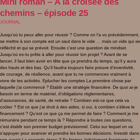
Mini roman – A la croisée des
chemins – épisode 25
JOURNAL
Jusqu’où tu peux aller pour réussir ? Comme on l’a vu précédemment,
se mettre à son compte est un saut dans le vide … mais un vide qui se
réfléchit et qui se prévoit. Ensuite c’est une question de mindset.
Jusqu’où es-tu prête à aller pour réussir ton projet ? Avant de se
lancer, il faut bien avoir en tête que ça prendra du temps, qu’il y aura
des hauts et des bas. Qu’il faudra toujours faire preuve d’inventivité,
de courage, de résilience, avant que tu ne commences vraiment à
vivre de tes activités. Eplucher les comptes La première chose par
laquelle j’ai commencé ? Etablir une stratégie financière. De quoi ai-je
besoin en terme de matériel, d’obligations règlementaires,
d’assurances, de santé, de retraite ? Combien est-ce que cela va
coûter ? Est ce que j’ai droit à des aides, si oui, à combien s’élève le
financement ? Qu’est ce que ça me permet de faire ? Comment je me
rémunère pendant ce temps là ? Répondre à toutes ces questions,
c’est établir son premier budget prévisionnel. Celui sur lequel on va
s’appuyer pour avancer et prendre les bonnes décisions. Investir dans
son avenir La seconde étape ? Se former. Initialement Assistante de