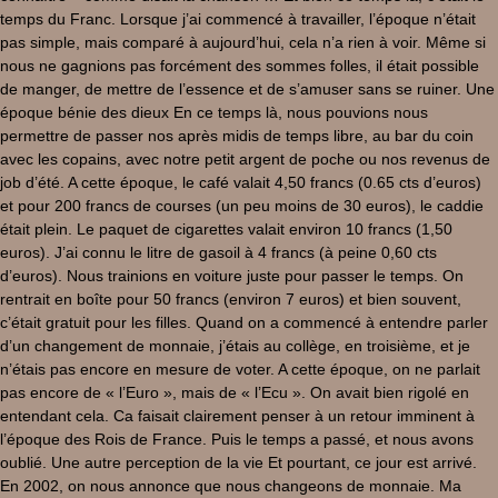
temps du Franc. Lorsque j’ai commencé à travailler, l’époque n’était
pas simple, mais comparé à aujourd’hui, cela n’a rien à voir. Même si
nous ne gagnions pas forcément des sommes folles, il était possible
de manger, de mettre de l’essence et de s’amuser sans se ruiner. Une
époque bénie des dieux En ce temps là, nous pouvions nous
permettre de passer nos après midis de temps libre, au bar du coin
avec les copains, avec notre petit argent de poche ou nos revenus de
job d’été. A cette époque, le café valait 4,50 francs (0.65 cts d’euros)
et pour 200 francs de courses (un peu moins de 30 euros), le caddie
était plein. Le paquet de cigarettes valait environ 10 francs (1,50
euros). J’ai connu le litre de gasoil à 4 francs (à peine 0,60 cts
d’euros). Nous trainions en voiture juste pour passer le temps. On
rentrait en boîte pour 50 francs (environ 7 euros) et bien souvent,
c’était gratuit pour les filles. Quand on a commencé à entendre parler
d’un changement de monnaie, j’étais au collège, en troisième, et je
n’étais pas encore en mesure de voter. A cette époque, on ne parlait
pas encore de « l’Euro », mais de « l’Ecu ». On avait bien rigolé en
entendant cela. Ca faisait clairement penser à un retour imminent à
l’époque des Rois de France. Puis le temps a passé, et nous avons
oublié. Une autre perception de la vie Et pourtant, ce jour est arrivé.
En 2002, on nous annonce que nous changeons de monnaie. Ma