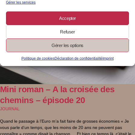
Gérer les services
Accepter
Refuser
Gérer les options
Politique de cookies
Déclaration de confidentialité
Imprint
Mini roman – A la croisée des
chemins – épisode 20
JOURNAL
Quand le passage à l’Euro m’a fait faire de grosses économies « Je
vous parle d’un temps, que les moins de 20 ans ne peuvent pas
connaître » comme disait la chanson … Et bien ce temps là, c’était le