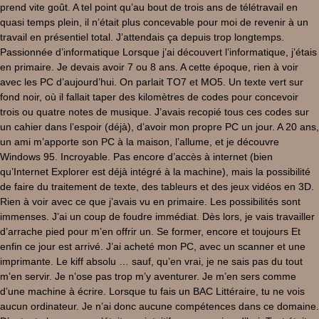
prend vite goût. A tel point qu’au bout de trois ans de télétravail en
quasi temps plein, il n’était plus concevable pour moi de revenir à un
travail en présentiel total. J’attendais ça depuis trop longtemps.
Passionnée d’informatique Lorsque j’ai découvert l’informatique, j’étais
en primaire. Je devais avoir 7 ou 8 ans. A cette époque, rien à voir
avec les PC d’aujourd’hui. On parlait TO7 et MO5. Un texte vert sur
fond noir, où il fallait taper des kilomètres de codes pour concevoir
trois ou quatre notes de musique. J’avais recopié tous ces codes sur
un cahier dans l’espoir (déjà), d’avoir mon propre PC un jour. A 20 ans,
un ami m’apporte son PC à la maison, l’allume, et je découvre
Windows 95. Incroyable. Pas encore d’accès à internet (bien
qu’Internet Explorer est déjà intégré à la machine), mais la possibilité
de faire du traitement de texte, des tableurs et des jeux vidéos en 3D.
Rien à voir avec ce que j’avais vu en primaire. Les possibilités sont
immenses. J’ai un coup de foudre immédiat. Dès lors, je vais travailler
d’arrache pied pour m’en offrir un. Se former, encore et toujours Et
enfin ce jour est arrivé. J’ai acheté mon PC, avec un scanner et une
imprimante. Le kiff absolu … sauf, qu’en vrai, je ne sais pas du tout
m’en servir. Je n’ose pas trop m’y aventurer. Je m’en sers comme
d’une machine à écrire. Lorsque tu fais un BAC Littéraire, tu ne vois
aucun ordinateur. Je n’ai donc aucune compétences dans ce domaine.