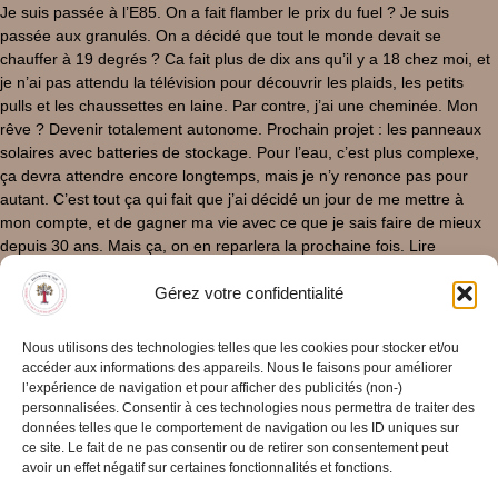
Je suis passée à l’E85. On a fait flamber le prix du fuel ? Je suis
passée aux granulés. On a décidé que tout le monde devait se
chauffer à 19 degrés ? Ca fait plus de dix ans qu’il y a 18 chez moi, et
je n’ai pas attendu la télévision pour découvrir les plaids, les petits
pulls et les chaussettes en laine. Par contre, j’ai une cheminée. Mon
rêve ? Devenir totalement autonome. Prochain projet : les panneaux
solaires avec batteries de stockage. Pour l’eau, c’est plus complexe,
ça devra attendre encore longtemps, mais je n’y renonce pas pour
autant. C’est tout ça qui fait que j’ai décidé un jour de me mettre à
mon compte, et de gagner ma vie avec ce que je sais faire de mieux
depuis 30 ans. Mais ça, on en reparlera la prochaine fois. Lire
l’épisode suivant Lire l’épisode précédent
Gérez votre confidentialité
31/03/2025
/
0 Commentaire
Lire La Suite
Nous utilisons des technologies telles que les cookies pour stocker et/ou
accéder aux informations des appareils. Nous le faisons pour améliorer
l’expérience de navigation et pour afficher des publicités (non-)
personnalisées. Consentir à ces technologies nous permettra de traiter des
données telles que le comportement de navigation ou les ID uniques sur
ce site. Le fait de ne pas consentir ou de retirer son consentement peut
avoir un effet négatif sur certaines fonctionnalités et fonctions.