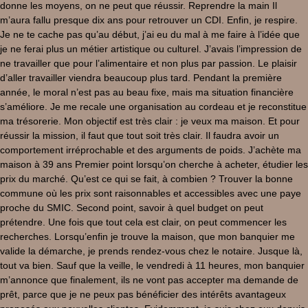
donne les moyens, on ne peut que réussir. Reprendre la main Il
m’aura fallu presque dix ans pour retrouver un CDI. Enfin, je respire.
Je ne te cache pas qu’au début, j’ai eu du mal à me faire à l’idée que
je ne ferai plus un métier artistique ou culturel. J’avais l’impression de
ne travailler que pour l’alimentaire et non plus par passion. Le plaisir
d’aller travailler viendra beaucoup plus tard. Pendant la première
année, le moral n’est pas au beau fixe, mais ma situation financière
s’améliore. Je me recale une organisation au cordeau et je reconstitue
ma trésorerie. Mon objectif est très clair : je veux ma maison. Et pour
réussir la mission, il faut que tout soit très clair. Il faudra avoir un
comportement irréprochable et des arguments de poids. J’achète ma
maison à 39 ans Premier point lorsqu’on cherche à acheter, étudier les
prix du marché. Qu’est ce qui se fait, à combien ? Trouver la bonne
commune où les prix sont raisonnables et accessibles avec une paye
proche du SMIC. Second point, savoir à quel budget on peut
prétendre. Une fois que tout cela est clair, on peut commencer les
recherches. Lorsqu’enfin je trouve la maison, que mon banquier me
valide la démarche, je prends rendez-vous chez le notaire. Jusque là,
tout va bien. Sauf que la veille, le vendredi à 11 heures, mon banquier
m’annonce que finalement, ils ne vont pas accepter ma demande de
prêt, parce que je ne peux pas bénéficier des intérêts avantageux