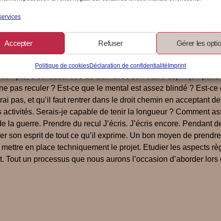
n qui n’est pas anodine. Plus de sécurité financière, plus de vac
d on n’a plus le courage de recommencer une vie de salariée, de
services
ur 15 ans ou se jeter dans le vide ? Une réflexion s’impose. Pren
our apporter un service dont les gens ont vraiment besoin. Trouv
Accepter
Refuser
Gérer les opti
es compétences je peux m’appuyer ? Est-ce que j’ai des relation
es il faut répondre, sans détour, sans se mentir. Sans en rajouter
Politique de cookies
Déclaration de confidentialité
Imprint
mpte, c’est aussi être au clair avec son état d’esprit (on parle
r ne pas reculer ? Est-ce que le mental est assez blindé ? Est-
ai pas, et qu’il faut rentrer dans le droit chemin en acceptant de 
s activités. Serais-je capable de tenir la longueur ? Comment ass
 de la guerre. Prendre du recul J’écris. J’écris encore. Pendant d
r son esprit de tout ce qu’il exprime. Un bon moyen de prendre d
ur mettre en place techniquement le projet. Etudier les aspects 
. Tout un processus que nous aurons l’occasion d’aborder lors d