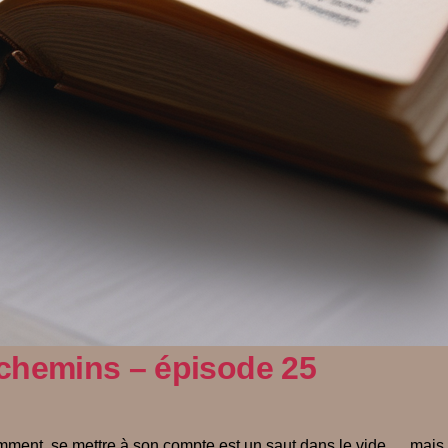
 chemins – épisode 25
ent, se mettre à son compte est un saut dans le vide … mais un 