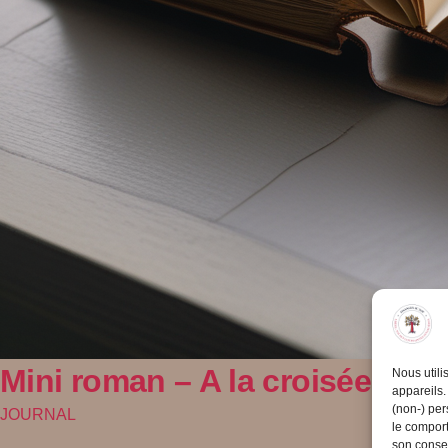
Mini roman – A la croisée des
Nous utili
appareils.
(non-) per
JOURNAL
le comport
son consen