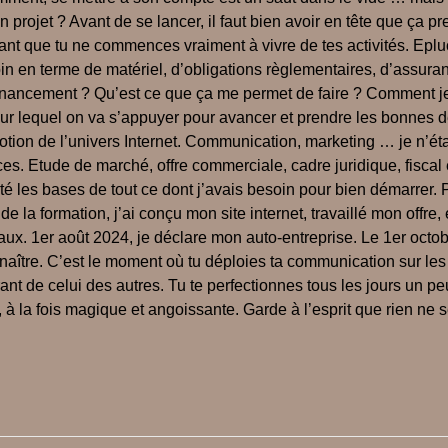
n projet ? Avant de se lancer, il faut bien avoir en tête que ça p
avant que tu ne commences vraiment à vivre de tes activités. Epl
in en terme de matériel, d’obligations règlementaires, d’assura
 le financement ? Qu’est ce que ça me permet de faire ? Commen
 sur lequel on va s’appuyer pour avancer et prendre les bonnes 
e notion de l’univers Internet. Communication, marketing … je n
 Etude de marché, offre commerciale, cadre juridique, fiscal et
té les bases de tout ce dont j’avais besoin pour bien démarrer. 
e la formation, j’ai conçu mon site internet, travaillé mon offre
ux. 1er août 2024, je déclare mon auto-entreprise. Le 1er octob
naître. C’est le moment où tu déploies ta communication sur les
ant de celui des autres. Tu te perfectionnes tous les jours un pe
à la fois magique et angoissante. Garde à l’esprit que rien ne s