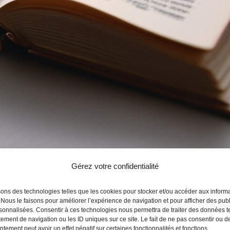
Gérez votre confidentialité
 chemins – épisode 24
sons des technologies telles que les cookies pour stocker et/ou accéder aux inform
 Nous le faisons pour améliorer l’expérience de navigation et pour afficher des publ
sonnalisées. Consentir à ces technologies nous permettra de traiter des données t
ement de navigation ou les ID uniques sur ce site. Le fait de ne pas consentir ou de
tement peut avoir un effet négatif sur certaines fonctionnalités et fonctions.