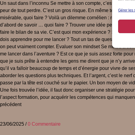
Un saut dans l’inconnu Se mettre à son compte, c’est une décisio
peur de tout perdre. C’est un gros risque. En même temps, quan
Gérer les 
misérable, quoi faire ? Voilà un dilemme cornélien : rempiler po
d’abord de savoir … quoi faire ? Trouver une idée pertinente, p
faire le bilan de sa vie. C’est quoi mon expérience ? Sur quell
dois apprendre pour me lancer ? Tout un tas de questions auxquell
on peut vraiment compter. Evaluer son mindset Se mettre à son co
me lancer dans l’aventure ? Est ce que je suis assez forte pou
que je suis prête à entendre les gens me dirent que je n’y arriver
qu’il va falloir beaucoup de temps et d’énergie pour vivre de se
aborder les questions plus techniques. Et l’argent, c’est le nerf
passe par la tête est couché sur le papier. Un bon moyen de vide
Une fois trouvée l’idée, il faut donc organiser une stratégie po
l’aspect formation, pour acquérir les compétences qui manquent
précédent
23/06/2025
/
0 Commentaire