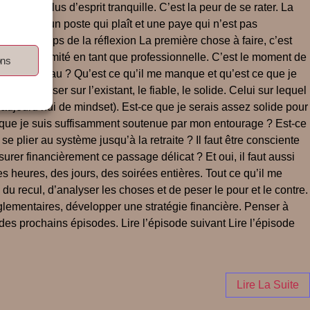
ances, plus d’esprit tranquille. C’est la peur de se rater. La
 trouver un poste qui plaît et une paye qui n’est pas
dre le temps de la réflexion La première chose à faire, c’est
er sa légitimité en tant que professionnelle. C’est le moment de
ons
s ? du réseau ? Qu’est ce qu’il me manque et qu’est ce que je
. Se baser sur l’existant, le fiable, le solide. Celui sur lequel
 aujourd’hui de mindset). Est-ce que je serais assez solide pour
ce que je suis suffisamment soutenue par mon entourage ? Est-ce
se plier au système jusqu’à la retraite ? Il faut être consciente
urer financièrement ce passage délicat ? Et oui, il faut aussi
es heures, des jours, des soirées entières. Tout ce qu’il me
u recul, d’analyser les choses et de peser le pour et le contre.
règlementaires, développer une stratégie financière. Penser à
es prochains épisodes. Lire l’épisode suivant Lire l’épisode
Lire La Suite