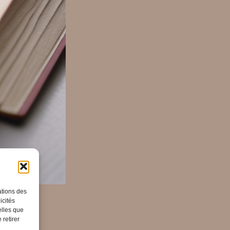
ations des
icités
elles que
 retirer