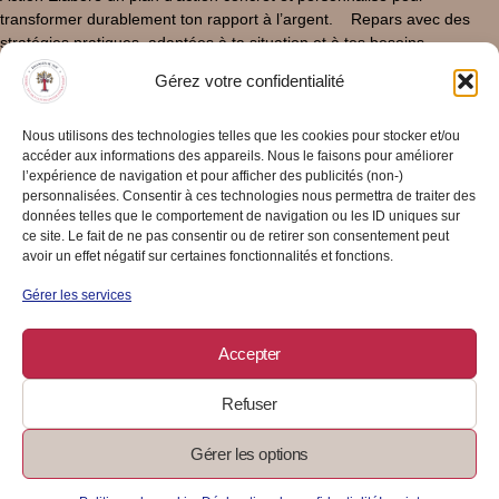
transformer durablement ton rapport à l’argent. Repars avec des
stratégies pratiques, adaptées à ta situation et à tes besoins
financiers. Ce que tu vas explorer Les 8 archétypes monétaires et
Gérez votre confidentialité
comment ils influencent subtilement ton rapport à l’argent. Les
schémas financiers qui résonnent avec ton histoire personnelle. Des
exercices d’introspection pour identifier tes croyances limitantes et
Nous utilisons des technologies telles que les cookies pour stocker et/ou
accéder aux informations des appareils. Nous le faisons pour améliorer
commencer à les transcender. Des pistes de réflexion concrètes pour
l’expérience de navigation et pour afficher des publicités (non-)
améliorer ta gestion financière. Des outils pratiques pour intégrer tes
personnalisées. Consentir à ces technologies nous permettra de traiter des
nouvelles prises de conscience dans ton quotidien. Tes guides dans
données telles que le comportement de navigation ou les ID uniques sur
cette aventure Christine BOUKHALIL, Money Coach spécialisée dans
ce site. Le fait de ne pas consentir ou de retirer son consentement peut
les archétypes monétaires. Ludyvine MENTHEOUR, fondatrice de
avoir un effet négatif sur certaines fonctionnalités et fonctions.
« Finances au Top », spécialisée en éduction financière. Bonus
Gérer les services
Exclusif Chaque participante recevra des fiches pratiques et des
exercices personnalisés entre chaque session pour approfondir ses
découvertes ! Je m’inscris maintenant Pour en savoir plus sur notre
Accepter
actualité, reste connectée à Finances au Top. (mise à jour, le
10/06/2025)
Refuser
Gérer les options
16/05/2025
/
0 Commentaire
Lire La Suite