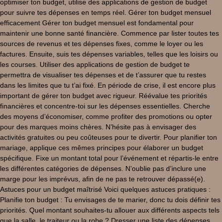
optimiser ton budget, utilise des applications de gestion de budget
pour suivre tes dépenses en temps réel. Gérer ton budget mensuel
efficacement Gérer ton budget mensuel est fondamental pour
maintenir une bonne santé financière. Commence par lister toutes tes
sources de revenus et tes dépenses fixes, comme le loyer ou les
factures. Ensuite, suis tes dépenses variables, telles que les loisirs ou
les courses. Utiliser des applications de gestion de budget te
permettra de visualiser tes dépenses et de t’assurer que tu restes
dans les limites que tu t’ai fixé. En période de crise, il est encore plus
important de gérer ton budget avec rigueur. Réévalue tes priorités
financières et concentre-toi sur les dépenses essentielles. Cherche
des moyens d’économiser, comme profiter des promotions ou opter
pour des marques moins chères. N’hésite pas à envisager des
activités gratuites ou peu coûteuses pour te divertir. Pour planifier ton
mariage, applique ces mêmes principes pour élaborer un budget
spécifique. Fixe un montant total pour l’événement et répartis-le entre
les différentes catégories de dépenses. N’oublie pas d’inclure une
marge pour les imprévus, afin de ne pas te retrouver dépassé(e).
Astuces pour un budget maîtrisé Voici quelques astuces pratiques :
Planifie ton budget : Tu envisages de te marier, donc tu dois définir tes
priorités. Quel montant souhaites-tu allouer aux différents aspects tels
que la salle, le traiteur ou la robe ? Dresser une liste des dépenses