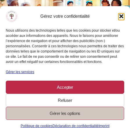
Gérez votre confidentialité
Nous utilisons des technologies telles que les cookies pour stocker et/ou
accéder aux informations des appareils. Nous le faisons pour améliorer
l’expérience de navigation et pour afficher des publicités (non-)
personnalisées. Consentir à ces technologies nous permettra de traiter des
données telles que le comportement de navigation ou les ID uniques sur
ce site. Le fait de ne pas consentir ou de retirer son consentement peut
avoir un effet négatif sur certaines fonctionnalités et fonctions.
CESU : le secret pour employer à
Gérer les services
domicile sans stress et avec des
Accepter
avantages fiscaux
Refuser
BUDGET
Le Chèque Emploi Service Universel (CESU) est un dispositif
Gérer les options
permettant aux particuliers d’employer et de déclarer une personne à
domicile, de manière simplifiée. Cela peut concerner des emplois
Politique de cookies
Déclaration de confidentialité
Imprint