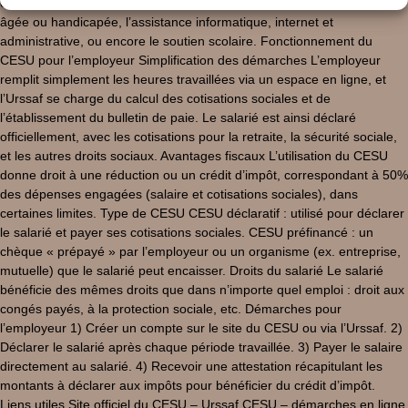
comme le ménage, la garde d’enfants, l’assistance à une personne
âgée ou handicapée, l’assistance informatique, internet et
administrative, ou encore le soutien scolaire. Fonctionnement du
CESU pour l’employeur Simplification des démarches L’employeur
remplit simplement les heures travaillées via un espace en ligne, et
l’Urssaf se charge du calcul des cotisations sociales et de
l’établissement du bulletin de paie. Le salarié est ainsi déclaré
officiellement, avec les cotisations pour la retraite, la sécurité sociale,
et les autres droits sociaux. Avantages fiscaux L’utilisation du CESU
donne droit à une réduction ou un crédit d’impôt, correspondant à 50%
des dépenses engagées (salaire et cotisations sociales), dans
certaines limites. Type de CESU CESU déclaratif : utilisé pour déclarer
le salarié et payer ses cotisations sociales. CESU préfinancé : un
chèque « prépayé » par l’employeur ou un organisme (ex. entreprise,
mutuelle) que le salarié peut encaisser. Droits du salarié Le salarié
bénéficie des mêmes droits que dans n’importe quel emploi : droit aux
congés payés, à la protection sociale, etc. Démarches pour
l’employeur 1) Créer un compte sur le site du CESU ou via l’Urssaf. 2)
Déclarer le salarié après chaque période travaillée. 3) Payer le salaire
directement au salarié. 4) Recevoir une attestation récapitulant les
montants à déclarer aux impôts pour bénéficier du crédit d’impôt.
Liens utiles Site officiel du CESU – Urssaf CESU – démarches en ligne