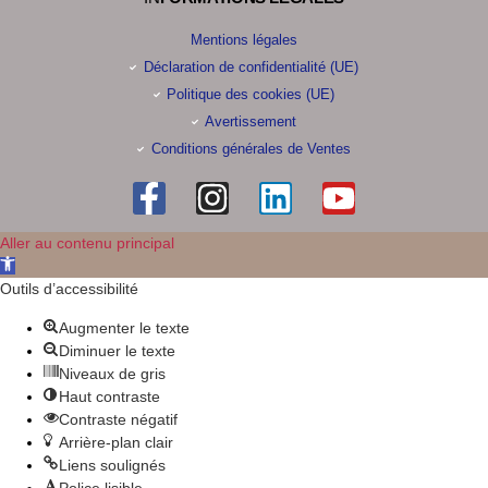
Mentions légales
Déclaration de confidentialité (UE)
Politique des cookies (UE)
Avertissement
Conditions générales de Ventes
Aller au contenu principal
Ouvrir la barre d’outils
Outils d’accessibilité
Augmenter le texte
Diminuer le texte
Niveaux de gris
Haut contraste
Contraste négatif
Arrière-plan clair
Liens soulignés
Police lisible