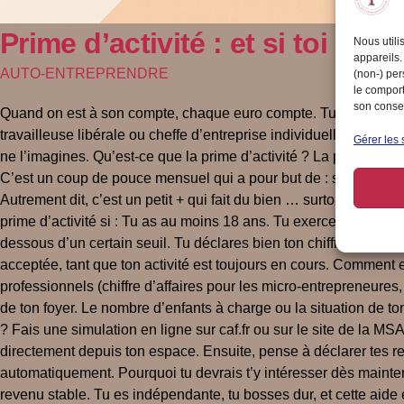
Prime d’activité : et si toi aus
Nous utili
appareils.
AUTO-ENTREPRENDRE
(non-) per
le comport
son consen
Quand on est à son compte, chaque euro compte. Tu penses peut-
travailleuse libérale ou cheffe d’entreprise individuelle, tu peu
Gérer les 
ne l’imagines. Qu’est-ce que la prime d’activité ? La prime d’a
C’est un coup de pouce mensuel qui a pour but de : soutenir ton p
Autrement dit, c’est un petit + qui fait du bien … surtout quand t
prime d’activité si : Tu as au moins 18 ans. Tu exerces une acti
dessous d’un certain seuil. Tu déclares bien ton chiffre d’affai
acceptée, tant que ton activité est toujours en cours. Comment
professionnels (chiffre d’affaires pour les micro-entrepreneure
de ton foyer. Le nombre d’enfants à charge ou la situation de to
? Fais une simulation en ligne sur caf.fr ou sur le site de la M
directement depuis ton espace. Ensuite, pense à déclarer tes rev
automatiquement. Pourquoi tu devrais t’y intéresser dès maintena
revenu stable. Tu es indépendante, tu bosses dur, et cette aide