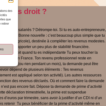
y avais droit ?
ations des
icités
elles que
 retirer
 pour les salariés ? Détrompe-toi. Si tu es auto-entrepreneure,
ains critères. Bonne nouvelle : c’est beaucoup plus simple que tu
 du régime agricole), destinée à compléter les revenus modestes.
lle, et t’apporter un peu plus de stabilité financière.
ons
our y avoir droit quand tu es indépendante Tu peux toucher la
ière stable en France. Ton revenu professionnel reste en
nes très peu (ou rien pendant un mois), ta demande peut être
rcevoir dépend de plusieurs éléments : Tes revenus
tement est appliqué selon ton activité). Les autres ressources
en fonction des revenus déclarés. Où et comment faire la demande
e n’est pas encore fait. Dépose ta demande de prime d’activité
tte déclaration trimestrielle, la prime est suspendue
d’euros par trimestre, sans avoir à justifier d’un CDI ni d’un
is retenir Tu peux bénéficier de la prime d’activité même en