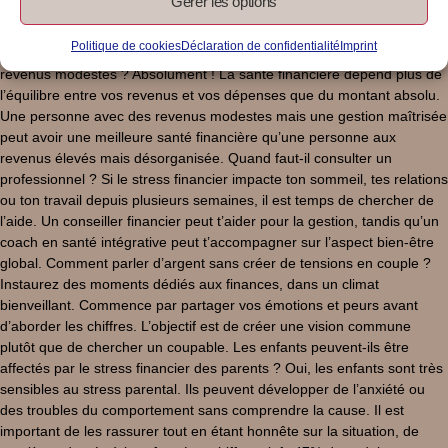
Gérer les options
tendance à éviter les conversations ou décisions financières. Si tu
ressens de l’anxiété dès que tu penses à tes finances, c’est un
Politique de cookies
Déclaration de confidentialité
Imprint
indicateur clair. Peut-on avoir une bonne santé financière avec des
revenus modestes ? Absolument ! La santé financière dépend plus de
l’équilibre entre vos revenus et vos dépenses que du montant absolu.
Une personne avec des revenus modestes mais une gestion maîtrisée
peut avoir une meilleure santé financière qu’une personne aux
revenus élevés mais désorganisée. Quand faut-il consulter un
professionnel ? Si le stress financier impacte ton sommeil, tes relations
ou ton travail depuis plusieurs semaines, il est temps de chercher de
l’aide. Un conseiller financier peut t’aider pour la gestion, tandis qu’un
coach en santé intégrative peut t’accompagner sur l’aspect bien-être
global. Comment parler d’argent sans créer de tensions en couple ?
Instaurez des moments dédiés aux finances, dans un climat
bienveillant. Commence par partager vos émotions et peurs avant
d’aborder les chiffres. L’objectif est de créer une vision commune
plutôt que de chercher un coupable. Les enfants peuvent-ils être
affectés par le stress financier des parents ? Oui, les enfants sont très
sensibles au stress parental. Ils peuvent développer de l’anxiété ou
des troubles du comportement sans comprendre la cause. Il est
important de les rassurer tout en étant honnête sur la situation, de