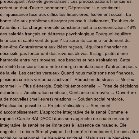
préoccupant : Anxiété généralisée : Les préoccupations financières
créent un état d’alerte permanent, Dépression : Le sentiment
d’impuissance face aux difficultés financières, Isolement social : La
honte liée aux problèmes d’argent pousse à l’évitement, Troubles de
l’attention : La charge mentale constante nuit à la concentration. 48%
des salariés français en détresse psychologique Pourquoi équilibre
financier et santé vont de pair ? La sérénité comme fondement du
bien-être Contrairement aux idées reçues, l’équilibre financier ne
nécessite pas forcément des revenus élevés. Il s’agit plutôt d’une
harmonie entre nos moyens, nos besoins et nos aspirations. Cette
sérénité financière libère notre énergie mentale pour d’autres aspects
de la vie. Les cercles vertueux Quand nous maîtrisons nos finances,
plusieurs cercles vertueux s’activent : Réduction du stress → Meilleur
sommeil → Plus d’énergie, Stabilité émotionnelle → Prise de décisions
éclairées → Amélioration continue, Confiance retrouvée → Ouverture
à de nouvelles (meilleures) relations → Soutien social renforcé,
Planification possible → Projets réalisables → Sentiment
d’accomplissement. L’approche intégrative de la santé Comme le
rappelle Carole BALDACCI dans son approche de coach en santé
intégrative, la santé ne se limite pas à l’absence de maladie. Elle
englobe : Le bien-être physique, Le bien-être émotionnel, Le bien-être
social ou relationnel, Le bien-être spirituel, Mais aussi le bien-être