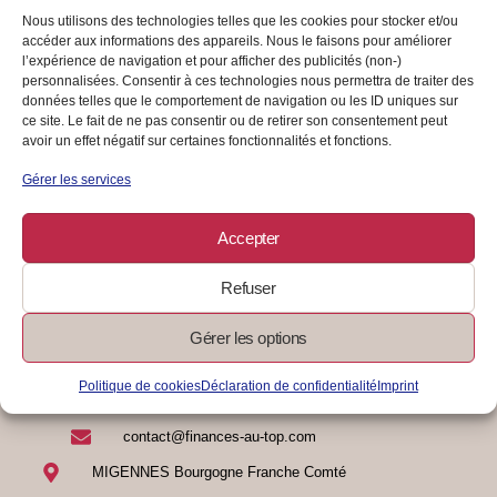
Booste ton épargne : stratégies
Nous utilisons des technologies telles que les cookies pour stocker et/ou
gagnantes pour un avenir serein
accéder aux informations des appareils. Nous le faisons pour améliorer
l’expérience de navigation et pour afficher des publicités (non-)
AUTO-ENTREPRENDRE
personnalisées. Consentir à ces technologies nous permettra de traiter des
données telles que le comportement de navigation ou les ID uniques sur
ce site. Le fait de ne pas consentir ou de retirer son consentement peut
Les petits ruisseaux font les grandes rivières
avoir un effet négatif sur certaines fonctionnalités et fonctions.
Gérer les services
03/09/2024
/
0 Commentaire
Lire La Suite
Accepter
Refuser
Gérer les options
Politique de cookies
Déclaration de confidentialité
Imprint
07 83 17 81 04
contact@finances-au-top.com
MIGENNES Bourgogne Franche Comté