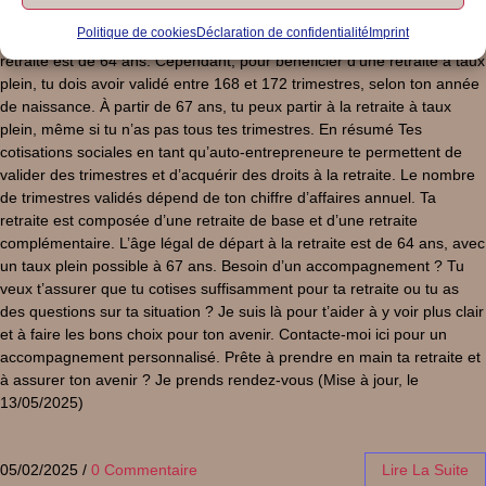
points, qui seront convertis en pension lors de ton départ à la retraite.
Politique de cookies
Déclaration de confidentialité
Imprint
À quel âge puis-je partir à la retraite ? L’âge légal de départ à la
retraite est de 64 ans. Cependant, pour bénéficier d’une retraite à taux
plein, tu dois avoir validé entre 168 et 172 trimestres, selon ton année
de naissance. À partir de 67 ans, tu peux partir à la retraite à taux
plein, même si tu n’as pas tous tes trimestres. En résumé Tes
cotisations sociales en tant qu’auto-entrepreneure te permettent de
valider des trimestres et d’acquérir des droits à la retraite. Le nombre
de trimestres validés dépend de ton chiffre d’affaires annuel. Ta
retraite est composée d’une retraite de base et d’une retraite
complémentaire. L’âge légal de départ à la retraite est de 64 ans, avec
un taux plein possible à 67 ans. Besoin d’un accompagnement ? Tu
veux t’assurer que tu cotises suffisamment pour ta retraite ou tu as
des questions sur ta situation ? Je suis là pour t’aider à y voir plus clair
et à faire les bons choix pour ton avenir. Contacte-moi ici pour un
accompagnement personnalisé. Prête à prendre en main ta retraite et
à assurer ton avenir ? Je prends rendez-vous (Mise à jour, le
13/05/2025)
05/02/2025
/
0 Commentaire
Lire La Suite