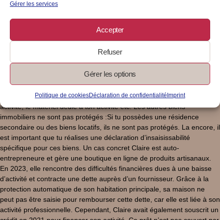
notaire et publiée pour être opposable aux créanciers. Cela te permet
Gérer les services
de sécuriser davantage ton patrimoine personnel. Pour les auto-
entrepreneures Les créances avant 2022 ne sont pas couvertes :Si tu
Accepter
as contracté des dettes avant le 14 février 2022, ta résidence
principale reste exposée. Il est donc fortement recommandé de
Refuser
réaliser une déclaration d’insaisissabilité auprès d’un notaire pour
protéger ces créances plus anciennes. Seuls les biens affectés à
Gérer les options
l’activité professionnelle peuvent être saisis :Par défaut, tous les biens
utilisés dans le cadre de ton activité professionnelle peuvent être saisis
Politique de cookies
Déclaration de confidentialité
Imprint
par les créanciers. Par exemple, le véhicule que tu utilises pour ton
activité, le matériel dédié à ton activité etc. Les autres biens
immobiliers ne sont pas protégés :Si tu possèdes une résidence
secondaire ou des biens locatifs, ils ne sont pas protégés. La encore, il
est important que tu réalises une déclaration d’insaisissabilité
spécifique pour ces biens. Un cas concret Claire est auto-
entrepreneure et gère une boutique en ligne de produits artisanaux.
En 2023, elle rencontre des difficultés financières dues à une baisse
d’activité et contracte une dette auprès d’un fournisseur. Grâce à la
protection automatique de son habitation principale, sa maison ne
peut pas être saisie pour rembourser cette dette, car elle est liée à son
activité professionnelle. Cependant, Claire avait également souscrit un
crédit en 2021 pour financer son activité. Ce prêt n’est pas couvert par