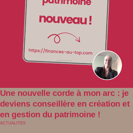
Une nouvelle corde à mon arc : je
deviens conseillère en création et
en gestion du patrimoine !
ACTUALITES