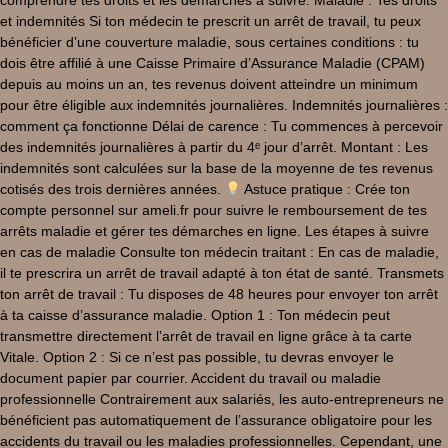
comprendre tes droits et les démarches à suivre. Maladie : Tes droits
et indemnités Si ton médecin te prescrit un arrêt de travail, tu peux
bénéficier d’une couverture maladie, sous certaines conditions : tu
dois être affilié à une Caisse Primaire d’Assurance Maladie (CPAM)
depuis au moins un an, tes revenus doivent atteindre un minimum
pour être éligible aux indemnités journalières. Indemnités journalières :
comment ça fonctionne Délai de carence : Tu commences à percevoir
des indemnités journalières à partir du 4ᵉ jour d’arrêt. Montant : Les
indemnités sont calculées sur la base de la moyenne de tes revenus
cotisés des trois dernières années.
Astuce pratique : Crée ton
compte personnel sur ameli.fr pour suivre le remboursement de tes
arrêts maladie et gérer tes démarches en ligne. Les étapes à suivre
en cas de maladie Consulte ton médecin traitant : En cas de maladie,
il te prescrira un arrêt de travail adapté à ton état de santé. Transmets
ton arrêt de travail : Tu disposes de 48 heures pour envoyer ton arrêt
à ta caisse d’assurance maladie. Option 1 : Ton médecin peut
transmettre directement l’arrêt de travail en ligne grâce à ta carte
Vitale. Option 2 : Si ce n’est pas possible, tu devras envoyer le
document papier par courrier. Accident du travail ou maladie
professionnelle Contrairement aux salariés, les auto-entrepreneurs ne
bénéficient pas automatiquement de l’assurance obligatoire pour les
accidents du travail ou les maladies professionnelles. Cependant, une