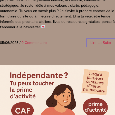
stratégique. Je reste fidèle à mes valeurs : clarté, pédagogie,
autonomie. Tu veux en savoir plus ? Je t’invite à prendre contact via le
formulaire du site ou à m’écrire directement. Et si tu veux être tenue
informée des prochains ateliers, lives ou ressources gratuites, pense à
t’abonner à la newsletter
05/06/2025
/
0 Commentaire
Lire La Suite