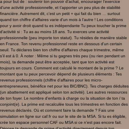
a pour but de : soutenir ton pouvoir d’achat, encourager l’exercice
d’une activité professionnelle, et t’apporter un peu plus de stabilité
financière. Autrement dit, c’est un petit + qui fait du bien … surtout
quand ton chiffre d’affaires varie d’un mois à l’autre ! Les conditions
pour y avoir droit quand tu es indépendante Tu peux toucher la prime
d’activité si : Tu as au moins 18 ans. Tu exerces une activité
professionnelle (peu importe ton statut). Tu résides de manière stable
en France. Ton revenu professionnel reste en dessous d’un certain
seuil. Tu déclares bien ton chiffre d’affaires chaque trimestre, même
s’il est à 0. À noter : Même si tu gagnes très peu (ou rien pendant un
mois), ta demande peut être acceptée, tant que ton activité est
toujours en cours. Comment est calculé le montant de la prime ? Le
montant que tu peux percevoir dépend de plusieurs éléments : Tes
revenus professionnels (chiffre d’affaires pour les micro-
entrepreneures, bénéfice net pour les BIC/BNC). Tes charges déduites
(un abattement est appliqué selon ton activité). Les autres ressources
de ton foyer. Le nombre d’enfants à charge ou la situation de ton / ta
conjoint(e). La prime est recalculée tous les trimestres en fonction des
revenus déclarés. Où et comment faire la demande ? Fais une
simulation en ligne sur caf.fr ou sur le site de la MSA. Si tu es éligible,
crée ton espace personnel CAF ou MSA si ce n’est pas encore fait.
Dépose ta demande de prime d’activité directement depuis ton