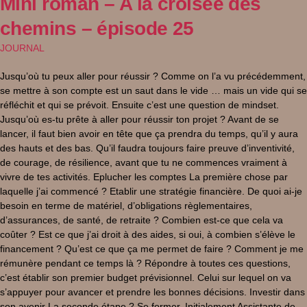
Mini roman – A la croisée des
chemins – épisode 25
JOURNAL
Jusqu’où tu peux aller pour réussir ? Comme on l’a vu précédemment,
se mettre à son compte est un saut dans le vide … mais un vide qui se
réfléchit et qui se prévoit. Ensuite c’est une question de mindset.
Jusqu’où es-tu prête à aller pour réussir ton projet ? Avant de se
lancer, il faut bien avoir en tête que ça prendra du temps, qu’il y aura
des hauts et des bas. Qu’il faudra toujours faire preuve d’inventivité,
de courage, de résilience, avant que tu ne commences vraiment à
vivre de tes activités. Eplucher les comptes La première chose par
laquelle j’ai commencé ? Etablir une stratégie financière. De quoi ai-je
besoin en terme de matériel, d’obligations règlementaires,
d’assurances, de santé, de retraite ? Combien est-ce que cela va
coûter ? Est ce que j’ai droit à des aides, si oui, à combien s’élève le
financement ? Qu’est ce que ça me permet de faire ? Comment je me
rémunère pendant ce temps là ? Répondre à toutes ces questions,
c’est établir son premier budget prévisionnel. Celui sur lequel on va
s’appuyer pour avancer et prendre les bonnes décisions. Investir dans
son avenir La seconde étape ? Se former. Initialement Assistante de