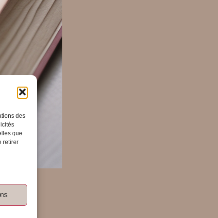
ations des
icités
elles que
 retirer
ons