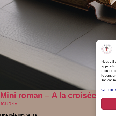
Nous utili
appareils.
(non-) per
le comport
son consen
Gérer les 
Mini roman – A la croisée des
JOURNAL
Une idée lumineuse